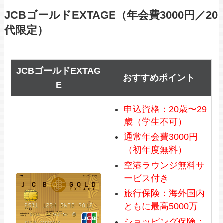
JCBゴールドEXTAGE（年会費3000円／20
代限定）
JCBゴールドEXTAG
おすすめポイント
E
申込資格：20歳〜29
歳（学生不可）
通常年会費3000円
（初年度無料）
空港ラウンジ無料サ
ービス付き
旅行保険：海外国内
ともに最高5000万
ショッピング保険：