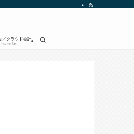
告／クラウド会計
Income Tax