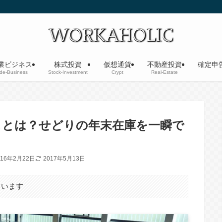
業ビジネス
株式投資
仮想通貨
不動産投資
確定申
ide-Business
Stock-Investment
Crypt
Real-Estate
しとは？せどりの年末在庫を一瞬で
016年2月22日
2017年5月13日
ています