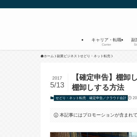
キャリア・転職
副
Carrier
S
ホーム
副業ビジネス
せどり・ネット転売
【確定申告】棚卸
2017
5/13
棚卸しする方法
2
せどり・ネット転売
確定申告／クラウド会計
本記事にはプロモーションが含まれ