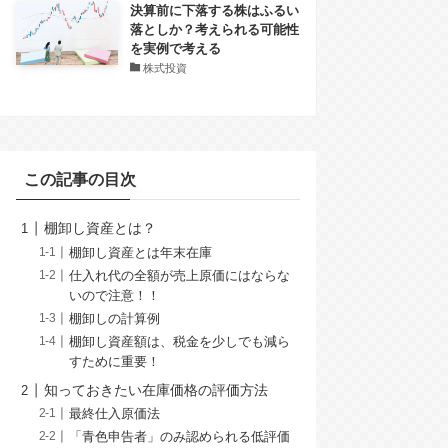
決算前に下落する株はふるい
落としか？考えられる可能性
を実例で考える
株式投資
この記事の目次
棚卸し資産とは？
棚卸し資産とは年末在庫
仕入れ代の全額が売上原価にはならな
いので注意！！
棚卸しの計算例
棚卸し資産額は、税金を少しでも減ら
すために重要！
知っておきたい在庫価格の評価方法
最終仕入原価法
「青色申告者」のみ認められる低評価