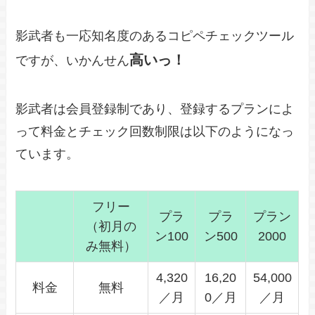
影武者も一応知名度のあるコピペチェックツール
高いっ！
ですが、いかんせん
影武者は会員登録制であり、登録するプランによ
って料金とチェック回数制限は以下のようになっ
ています。
フリー
プラ
プラ
プラン
（初月の
ン100
ン500
2000
み無料）
4,320
16,20
54,000
料金
無料
／月
0／月
／月