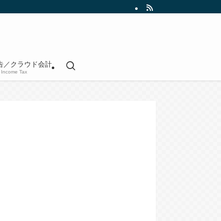
告／クラウド会計
Income Tax