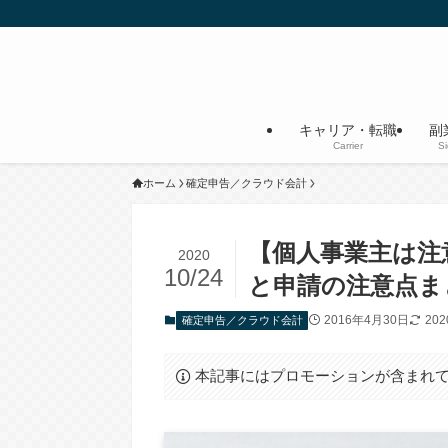
キャリア・転職
副
Carrier
S
ホーム
確定申告／クラウド会計
【個人事業主は注
2020
10/24
と申請の注意点ま
2016年4月30日
20
確定申告／クラウド会計
本記事にはプロモーションが含まれ