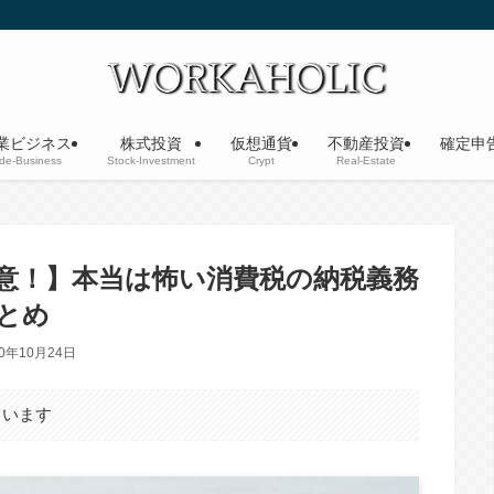
業ビジネス
株式投資
仮想通貨
不動産投資
確定申
ide-Business
Stock-Investment
Crypt
Real-Estate
意！】本当は怖い消費税の納税義務
とめ
20年10月24日
ています