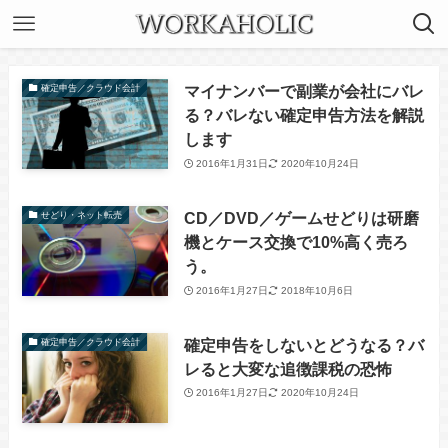
マイナンバーで副業が会社にバレ
確定申告／クラウド会計
る？バレない確定申告方法を解説
します
2016年1月31日
2020年10月24日
CD／DVD／ゲームせどりは研磨
せどり・ネット転売
機とケース交換で10%高く売ろ
う。
2016年1月27日
2018年10月6日
確定申告をしないとどうなる？バ
確定申告／クラウド会計
レると大変な追徴課税の恐怖
2016年1月27日
2020年10月24日