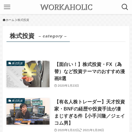
ホーム
株式投資
株式投資
– category –
【面白い！】株式投資・FX（為
株式投資
替）など投資テーマのおすすめ漫
画8選
2020年1月23日
【有名人株トレーダー】天才投資
株式投資
家・BNFの経歴や投資手法が凄
まじすぎる件【小手川隆／ジェイ
コム男】
2020年1月22日
2021年1月28日